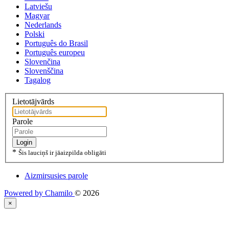
Latviešu
Magyar
Nederlands
Polski
Português do Brasil
Português europeu
Slovenčina
Slovenščina
Tagalog
Lietotājvārds
Parole
Login
*
Šis lauciņš ir jāaizpilda obligāti
Aizmirsusies parole
Powered by Chamilo
© 2026
×