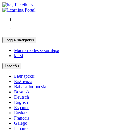
Pieteikties
Toggle navigation
Mācību vides sākumlapa
kursi
Latviešu
Български
Ελληνικά
Bahasa Indonesia
Bosanski
Deutsch
English
Español
Euskara
Français
Galego
Italiano